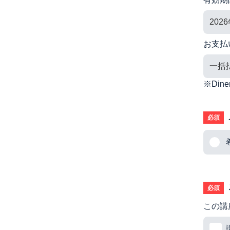
お支払
※Di
必須
必須
この講