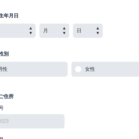
生年月日
性別
男性
女性
ご住所
号