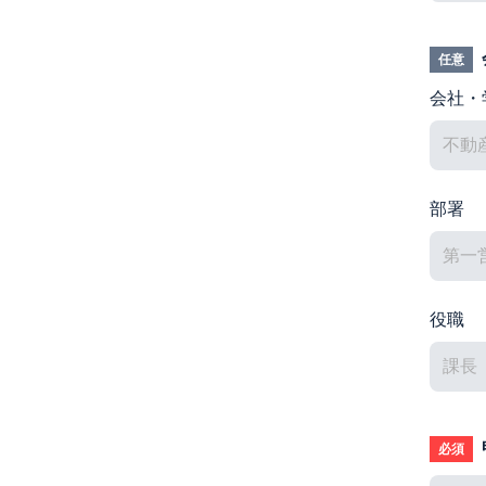
任意
会社・
部署
役職
必須