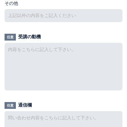
その他
受講の動機
任意
通信欄
任意