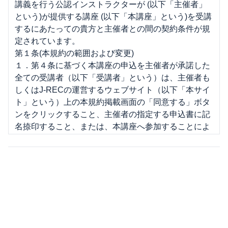
講義を行う公認インストラクターが (以下「主催者」
という)が提供する講座 (以下「本講座」という)を受講
するにあたっての貴方と主催者との間の契約条件が規
定されています。
第１条(本規約の範囲および変更)
１．第４条に基づく本講座の申込を主催者が承諾した
全ての受講者（以下「受講者」という）は、主催者も
しくはJ-RECの運営するウェブサイト（以下「本サイ
ト」という）上の本規約掲載画面の「同意する」ボタ
ンをクリックすること、主催者の指定する申込書に記
名捺印すること、または、本講座へ参加することによ
り、本規約の内容を承諾したものとみなされます。
２．主催者は、受講者に通知を行うことにより、本規
約の変更又は本規約の細則その他本規約に基づき受講
者に適用される規則もしくは条件（以下「細則」とい
う）の制定をすることができるものとします。なお、
J-RECが受講者に適用されるものとして規則又は条件
を本サイトに掲載した場合、その規則又は条件は、主
催者が受講者に通知した細則とみなして、主催者と受