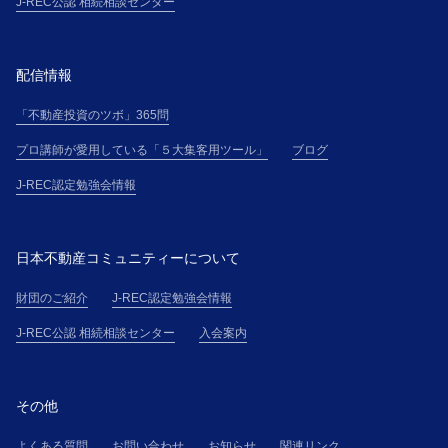
申込」という)を行ない、氏名・住所・電話番号その他
J-REC公認 相続相談センター
主催者の別途定める事項について、正確且つ最新の情
報（以下「登録情報」という）を申込書その他に記載
して提供するものとします。
配信情報
２．受講者が、本講座を勤務先等の所属団体（以下
「不動産投資のツボ」365問
「所属団体」という）を通じて申し込む場合（以下、
「団体申込」という）、所属団体と各受講者は、連帯
プロ講師が愛用している「５大集客用ツール」
ブログ
して、本規約に基づく義務を負うものとします。
J-REC認定勉強会情報
第５条(本講座受講申込の承諾)
１．主催者は、受講希望者に対して、受講料金の支払
方法を電子メールにて通知し、主催者が別途定める審
日本不動産コミュニティーについて
査基準に基づく受講申込の審査の結果、受講申込を承
諾しない場合には、受講希望者に対して、本講座の受
財団のご紹介
J-REC認定勉強会情報
講を承諾しない旨を通知するものとします。
J-REC公認 相続相談センター
入会案内
２．主催者と受講者間の本講座の提供に係る契約（以
下「本契約」という）は、受講料金全額の入金を確認
したときに有効に成立し、受講希望者は、本規約の定
その他
めに従い受講者たる資格を取得するものとします。
第６条(登録情報の使用)
よくある質問
お問い合わせ
お知らせ
関連リンク