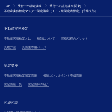
講者の契約に適用します。但し、当該変更規定又は細
TOP
受付中の認定講座
受付中の認定講座[関東]
則が通知された後に、受講者が主催者の講座に参加し
不動産実務検定マスター認定講座（１・２級認定者限定）[千葉支部]
た場合には、受講者は当該内容に同意したものとみな
され、当該変更規定および細則は、本規約の一部を構
成するものとして、受講者に適用されます。
不動産実務検定
第２条(提供サービス)
不動産実務検定とは
種類について
資格取得のメリット
受講者は、第３条で定める受講料金を対価として、主
催者が提供する本講座を受講できるものとします。
受験方法
受講生専用ページ
第３条(受講料金等)
受講者は、主催者が受講申込の承諾通知を受領後直ち
に承諾通知記載の方法により、本サイト上その他で主
認定講座
催者が掲示する受講料金表（以下、「受講料金表」と
不動産実務検定認定講座
相続コンサルタント養成講座
いう）に基づき算定される受講料金を支払うものとし
ます。
認定講座一覧
認定講師の紹介
第４条(本講座の申し込み)
１．本講座の受講希望者（以下「受講希望者」とい
う）は、本サイト上に掲載する手続、または主催者の
相続相談
定めるその他の手続に従って、受講の申込(以下「受講