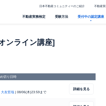
日本不動産コミュニティーのご紹介
不動産実
不動産実務検定
受験方法
受付中の認定講座
オンライン講座]
募締め切り日時
詳細を見る
|
大友哲哉
|
08/06(木)23:59まで