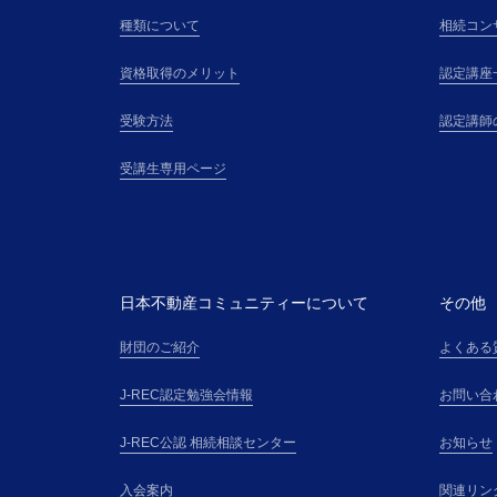
種類について
相続コン
資格取得のメリット
認定講座
受験方法
認定講師
受講生専用ページ
日本不動産コミュニティーについて
その他
財団のご紹介
よくある
J-REC認定勉強会情報
お問い合
J-REC公認 相続相談センター
お知らせ
入会案内
関連リン