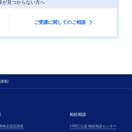
座が見つからない方へ
ご受講に関してのご相談
講座]
座
相続相談
務検定認定講座
J-REC公認 相続相談センター