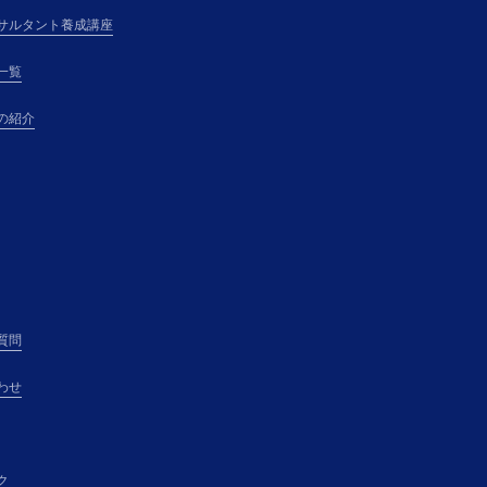
サルタント養成講座
一覧
の紹介
質問
わせ
ク