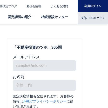
会員ログイン
務検定ブログ
勉強会情報
よくある質問
認定講師の紹介
相続相談センター
支部・SGログイン
「不動産投資のツボ」365問
メールアドレス
お名前
認定講座情報も配信されます。お客様の
情報は
J-RECプライバシーポリシー
に従
い管理されます。