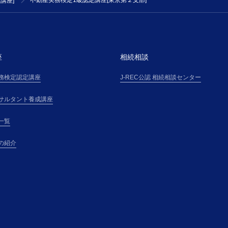
不動産実務検定1級認定講座[東京第２支部]
講座]
講座を受講できるものとします。
第３条(受講料金等)
受講者は、主催者が受講申込の承諾通知を受領後直ち
方法により、本サイト上その他で主催者が掲示する受
「受講料金表」という）に基づき算定される受講料金
座
相続相談
ます。
務検定認定講座
J-REC公認 相続相談センター
第４条(本講座の申し込み)
１．本講座の受講希望者（以下「受講希望者」という
サルタント養成講座
に掲載する手続、または主催者の定めるその他の手続
申込(以下「受講申込」という)を行ない、氏名・住所
一覧
催者の別途定める事項について、正確且つ最新の情報
報」という）を申込書その他に記載して提供するもの
の紹介
２．受講者が、本講座を勤務先等の所属団体（以下「
う）を通じて申し込む場合（以下、「団体申込」とい
各受講者は、連帯して、本規約に基づく義務を負うも
第５条(本講座受講申込の承諾)
１．主催者は、受講希望者に対して、受講料金の支払
にて通知し、主催者が別途定める審査基準に基づく受
果、受講申込を承諾しない場合には、受講希望者に対