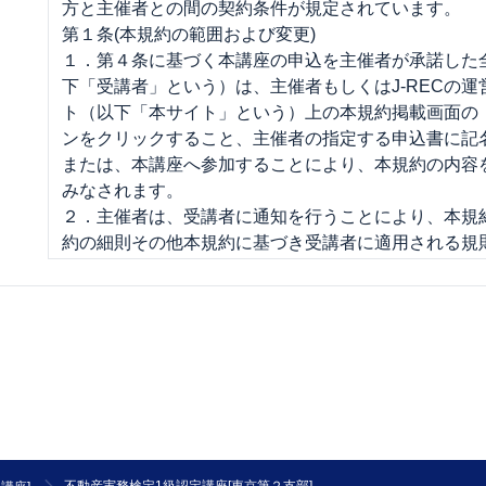
方と主催者との間の契約条件が規定されています。
第１条(本規約の範囲および変更)
１．第４条に基づく本講座の申込を主催者が承諾した
下「受講者」という）は、主催者もしくはJ-RECの
ト（以下「本サイト」という）上の本規約掲載画面の
ンをクリックすること、主催者の指定する申込書に記
または、本講座へ参加することにより、本規約の内容
みなされます。
２．主催者は、受講者に通知を行うことにより、本規
約の細則その他本規約に基づき受講者に適用される規
（以下「細則」という）の制定をすることができるも
お、J-RECが受講者に適用されるものとして規則又
掲載した場合、その規則又は条件は、主催者が受講者
みなして、主催者と受講者の契約に適用します。但し
は細則が通知された後に、受講者が主催者の講座に参
受講者は当該内容に同意したものとみなされ、当該変
は、本規約の一部を構成するものとして、受講者に適
第２条(提供サービス)
受講者は、第３条で定める受講料金を対価として、主