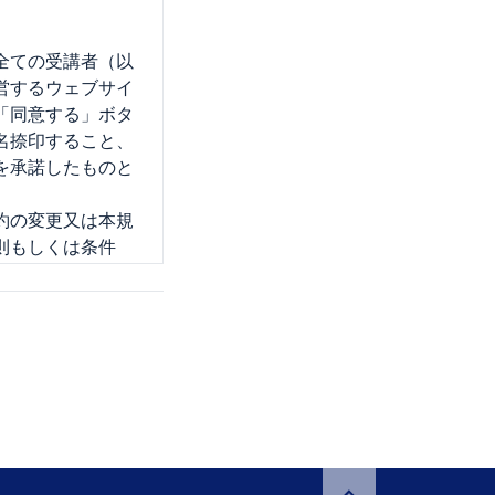
全ての受講者（以
運営するウェブサイ
「同意する」ボタ
名捺印すること、
を承諾したものと
約の変更又は本規
則もしくは条件
のとします。な
は条件を本サイトに
に通知した細則と
、当該変更規定又
加した場合には、
更規定および細則
用されます。
催者が提供する本