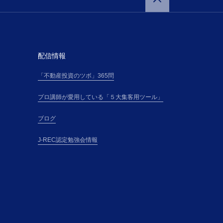
に承諾通知記載の
講料金表（以下、
を支払うものとし
配信情報
「不動産投資のツボ」365問
）は、本サイト上
プロ講師が愛用している「５大集客用ツール」
に従って、受講の
・電話番号その他主
ブログ
（以下「登録情
とします。
J-REC認定勉強会情報
所属団体」とい
う）、所属団体と
のとします。
方法を電子メール
講申込の審査の結
して、本講座の受