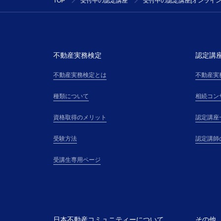
TOP
受付中の認定講座
受付中の認定講座[オンライン
不動産実務検定
認定講
不動産実務検定とは
不動産実
種類について
相続コン
資格取得のメリット
認定講座
受験方法
認定講師
受講生専用ページ
日本不動産コミュニティーについて
その他