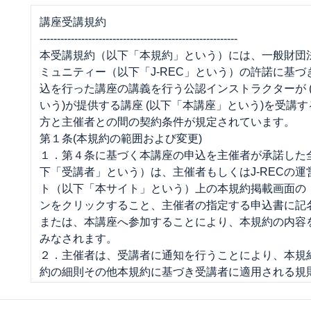
講座受講規約
---------------------------------------------------------
本受講規約（以下「本規約」という）には、一般財団
ミュニティー（以下「J-REC」という）の許諾に基
込を行った講座の講義を行う公認インストラクターが 
いう)が提供する講座 (以下「本講座」という)を受講
方と主催者との間の契約条件が規定されています。
第１条(本規約の範囲および変更)
１．第４条に基づく本講座の申込を主催者が承諾した
下「受講者」という）は、主催者もしくはJ-RECの
ト（以下「本サイト」という）上の本規約掲載画面の
ンをクリックすること、主催者の指定する申込書に記
または、本講座へ参加することにより、本規約の内容
みなされます。
２．主催者は、受講者に通知を行うことにより、本規
約の細則その他本規約に基づき受講者に適用される規
（以下「細則」という）の制定をすることができるも
お、J-RECが受講者に適用されるものとして規則又