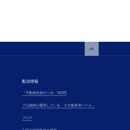
に通知した細則と
、当該変更規定又
加した場合には、
更規定および細則
用されます。
催者が提供する本
に承諾通知記載の
講料金表（以下、
を支払うものとし
配信情報
「不動産投資のツボ」365問
）は、本サイト上
プロ講師が愛用している「５大集客用ツール」
に従って、受講の
・電話番号その他主
ブログ
（以下「登録情
とします。