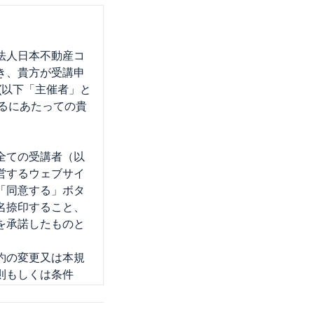
法人日本不動産コ
づき、貴方が受講申
(以下「主催者」と
するにあたっての貴
全ての受講者（以
運営するウェブサイ
「同意する」ボタ
名捺印すること、
を承諾したものと
約の変更又は本規
則もしくは条件
のとします。な
は条件を本サイトに