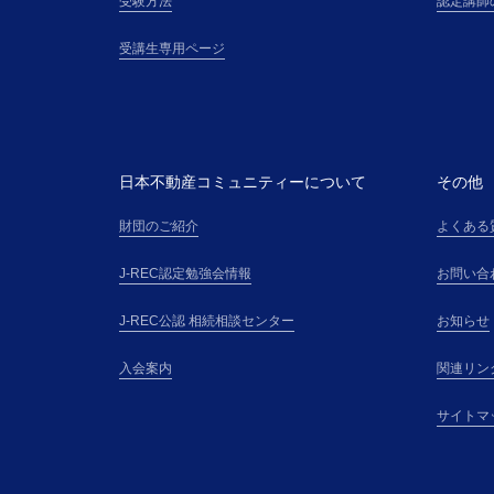
受験方法
認定講師
受講生専用ページ
日本不動産コミュニティーについて
その他
財団のご紹介
よくある
J-REC認定勉強会情報
お問い合
J-REC公認 相続相談センター
お知らせ
入会案内
関連リン
サイトマ