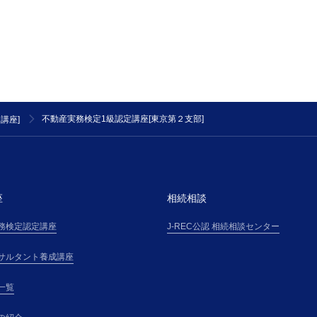
掲載した場合、その規則又は条件は、主催者が受講者
みなして、主催者と受講者の契約に適用します。但し
は細則が通知された後に、受講者が主催者の講座に参
受講者は当該内容に同意したものとみなされ、当該変
は、本規約の一部を構成するものとして、受講者に適
第２条(提供サービス)
受講者は、第３条で定める受講料金を対価として、主
不動産実務検定1級認定講座[東京第２支部]
講座]
講座を受講できるものとします。
第３条(受講料金等)
受講者は、主催者が受講申込の承諾通知を受領後直ち
方法により、本サイト上その他で主催者が掲示する受
「受講料金表」という）に基づき算定される受講料金
座
相続相談
ます。
務検定認定講座
J-REC公認 相続相談センター
第４条(本講座の申し込み)
１．本講座の受講希望者（以下「受講希望者」という
サルタント養成講座
に掲載する手続、または主催者の定めるその他の手続
申込(以下「受講申込」という)を行ない、氏名・住所
一覧
催者の別途定める事項について、正確且つ最新の情報
報」という）を申込書その他に記載して提供するもの