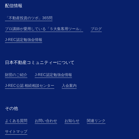
して、本規約に基づく義務を負うものとします。
配信情報
第５条(本講座受講申込の承諾)
１．主催者は、受講希望者に対して、受講料金の支払
「不動産投資のツボ」365問
方法を電子メールにて通知し、主催者が別途定める審
プロ講師が愛用している「５大集客用ツール」
ブログ
査基準に基づく受講申込の審査の結果、受講申込を承
諾しない場合には、受講希望者に対して、本講座の受
J-REC認定勉強会情報
講を承諾しない旨を通知するものとします。
２．主催者と受講者間の本講座の提供に係る契約（以
下「本契約」という）は、受講料金全額の入金を確認
日本不動産コミュニティーについて
したときに有効に成立し、受講希望者は、本規約の定
財団のご紹介
J-REC認定勉強会情報
めに従い受講者たる資格を取得するものとします。
第６条(登録情報の使用)
J-REC公認 相続相談センター
入会案内
１．主催者は、J-RECのウェブサイトに掲載されるプ
ライバシーポリシーに従い、登録情報および受講者が
本講座を受講する過程において主催者が知り得た情報
その他
（以下「受講者情報」という）を使用することができ
よくある質問
お問い合わせ
お知らせ
関連リンク
るものとします。ただし、プライバシーポリシーの適
用においては、「日本不動産コミュニティー」との記
サイトマップ
載を主催者と読み替えるものとし、ビジネス・パート