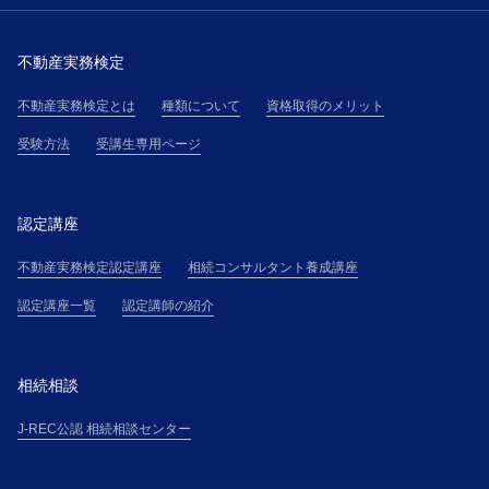
催者が提供する本講座を受講できるものとします。
第３条(受講料金等)
不動産実務検定
受講者は、主催者が受講申込の承諾通知を受領後直ち
に承諾通知記載の方法により、本サイト上その他で主
不動産実務検定とは
種類について
資格取得のメリット
催者が掲示する受講料金表（以下、「受講料金表」と
受験方法
受講生専用ページ
いう）に基づき算定される受講料金を支払うものとし
ます。
第４条(本講座の申し込み)
認定講座
１．本講座の受講希望者（以下「受講希望者」とい
う）は、本サイト上に掲載する手続、または主催者の
不動産実務検定認定講座
相続コンサルタント養成講座
定めるその他の手続に従って、受講の申込(以下「受講
認定講座一覧
認定講師の紹介
申込」という)を行ない、氏名・住所・電話番号その他
主催者の別途定める事項について、正確且つ最新の情
報（以下「登録情報」という）を申込書その他に記載
相続相談
して提供するものとします。
２．受講者が、本講座を勤務先等の所属団体（以下
J-REC公認 相続相談センター
「所属団体」という）を通じて申し込む場合（以下、
「団体申込」という）、所属団体と各受講者は、連帯