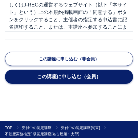
しくはJ-RECの運営するウェブサイト（以下「本サイ
ト」という）上の本規約掲載画面の「同意する」ボタ
ンをクリックすること、主催者の指定する申込書に記
名捺印すること、または、本講座へ参加することによ
り、本規約の内容を承諾したものとみなされます。
２．主催者は、受講者に通知を行うことにより、本規
約の変更又は本規約の細則その他本規約に基づき受講
者に適用される規則もしくは条件（以下「細則」とい
この講座に申し込む（非会員）
う）の制定をすることができるものとします。なお、
J-RECが受講者に適用されるものとして規則又は条件
この講座に申し込む（会員）
を本サイトに掲載した場合、その規則又は条件は、主
催者が受講者に通知した細則とみなして、主催者と受
講者の契約に適用します。但し、当該変更規定又は細
則が通知された後に、受講者が主催者の講座に参加し
た場合には、受講者は当該内容に同意したものとみな
され、当該変更規定および細則は、本規約の一部を構
成するものとして、受講者に適用されます。
TOP
受付中の認定講座
受付中の認定講座[関東]
第２条(提供サービス)
不動産実務検定1級認定講座[名古屋第１支部]
受講者は、第３条で定める受講料金を対価として、主