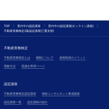
う）の制定をすることができるものとします。なお、
J-RECが受講者に適用されるものとして規則又は条件
を本サイトに掲載した場合、その規則又は条件は、主
催者が受講者に通知した細則とみなして、主催者と受
講者の契約に適用します。但し、当該変更規定又は細
TOP
受付中の認定講座
受付中の認定講座[オンライン講座]
則が通知された後に、受講者が主催者の講座に参加し
不動産実務検定2級認定講座[三重支部]
た場合には、受講者は当該内容に同意したものとみな
され、当該変更規定および細則は、本規約の一部を構
成するものとして、受講者に適用されます。
不動産実務検定
第２条(提供サービス)
不動産実務検定とは
種類について
資格取得のメリット
受講者は、第３条で定める受講料金を対価として、主
催者が提供する本講座を受講できるものとします。
受験方法
受講生専用ページ
第３条(受講料金等)
受講者は、主催者が受講申込の承諾通知を受領後直ち
に承諾通知記載の方法により、本サイト上その他で主
認定講座
催者が掲示する受講料金表（以下、「受講料金表」と
不動産実務検定認定講座
相続コンサルタント養成講座
いう）に基づき算定される受講料金を支払うものとし
ます。
認定講座一覧
認定講師の紹介
第４条(本講座の申し込み)