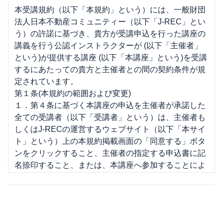
本受講規約（以下「本規約」という）には、一般財団
法人日本不動産コミュニティー（以下「J-REC」とい
う）の許諾に基づき、貴方が受講申込を行った講座の
講義を行う公認インストラクターが (以下「主催者」
という)が提供する講座 (以下「本講座」という)を受講
するにあたっての貴方と主催者との間の契約条件が規
定されています。
第１条(本規約の範囲および変更)
１．第４条に基づく本講座の申込を主催者が承諾した
全ての受講者（以下「受講者」という）は、主催者も
しくはJ-RECの運営するウェブサイト（以下「本サイ
ト」という）上の本規約掲載画面の「同意する」ボタ
ンをクリックすること、主催者の指定する申込書に記
名捺印すること、または、本講座へ参加することによ
り、本規約の内容を承諾したものとみなされます。
２．主催者は、受講者に通知を行うことにより、本規
約の変更又は本規約の細則その他本規約に基づき受講
者に適用される規則もしくは条件（以下「細則」とい