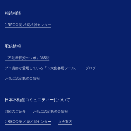
１．本講座の受講希望者（以下「受講希望者」とい
う）は、本サイト上に掲載する手続、または主催者の
相続相談
定めるその他の手続に従って、受講の申込(以下「受講
申込」という)を行ない、氏名・住所・電話番号その他
J-REC公認 相続相談センター
主催者の別途定める事項について、正確且つ最新の情
報（以下「登録情報」という）を申込書その他に記載
して提供するものとします。
配信情報
２．受講者が、本講座を勤務先等の所属団体（以下
「不動産投資のツボ」365問
「所属団体」という）を通じて申し込む場合（以下、
「団体申込」という）、所属団体と各受講者は、連帯
プロ講師が愛用している「５大集客用ツール」
ブログ
して、本規約に基づく義務を負うものとします。
J-REC認定勉強会情報
第５条(本講座受講申込の承諾)
１．主催者は、受講希望者に対して、受講料金の支払
方法を電子メールにて通知し、主催者が別途定める審
日本不動産コミュニティーについて
査基準に基づく受講申込の審査の結果、受講申込を承
諾しない場合には、受講希望者に対して、本講座の受
財団のご紹介
J-REC認定勉強会情報
講を承諾しない旨を通知するものとします。
J-REC公認 相続相談センター
入会案内
２．主催者と受講者間の本講座の提供に係る契約（以
下「本契約」という）は、受講料金全額の入金を確認