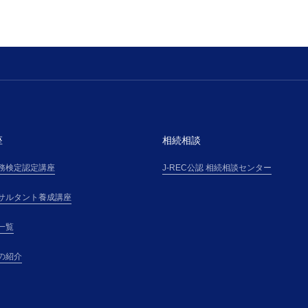
座
相続相談
務検定認定講座
J-REC公認 相続相談センター
サルタント養成講座
一覧
の紹介