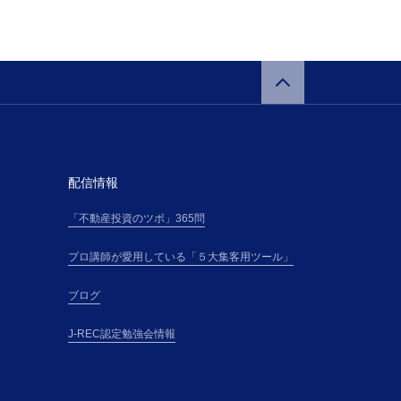
配信情報
「不動産投資のツボ」365問
プロ講師が愛用している「５大集客用ツール」
ブログ
J-REC認定勉強会情報