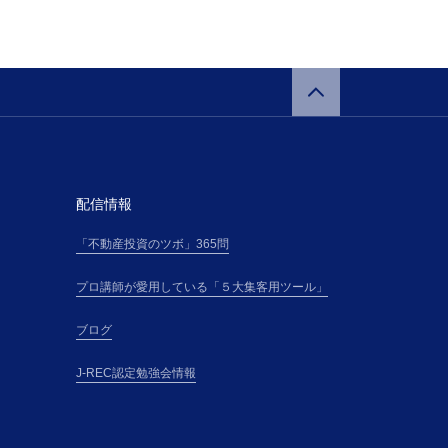
配信情報
「不動産投資のツボ」365問
プロ講師が愛用している「５大集客用ツール」
ブログ
J-REC認定勉強会情報