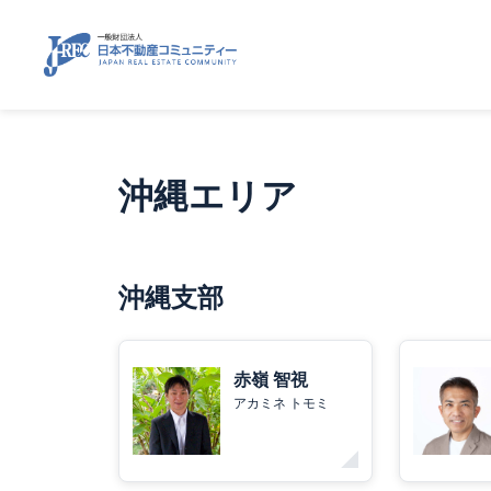
沖縄エリア
沖縄支部
赤嶺 智視
アカミネ トモミ