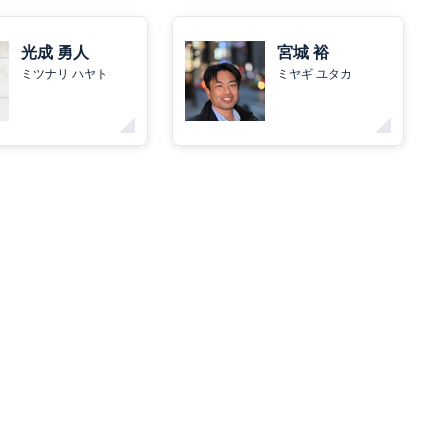
光成 勇人
宮城 裕
ミツナリ ハヤト
ミヤギ ユタカ