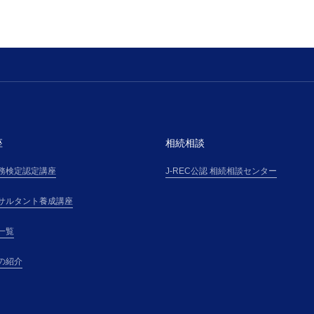
座
相続相談
務検定認定講座
J-REC公認 相続相談センター
サルタント養成講座
一覧
の紹介