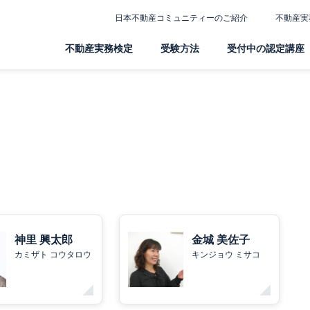
日本不動産コミュニティーのご紹介
不動産実
不動産実務検定
受験方法
受付中の認定講座
神里 興太郎
金城 美佐子
カミザト コウタロウ
キンジョウ ミサコ