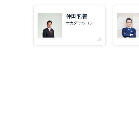
仲田 哲善
ナカダ テツヨシ