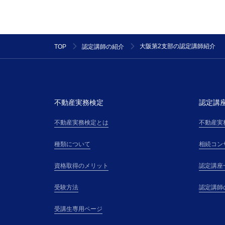
大阪第2支部の認定講師紹介
TOP
認定講師の紹介
不動産実務検定
認定講
不動産実務検定とは
不動産実
種類について
相続コン
資格取得のメリット
認定講座
受験方法
認定講師
受講生専用ページ