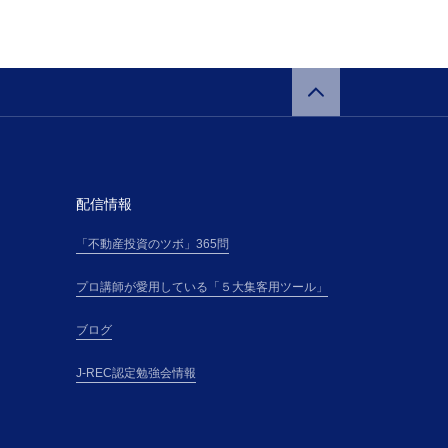
配信情報
「不動産投資のツボ」365問
プロ講師が愛用している「５大集客用ツール」
ブログ
J-REC認定勉強会情報