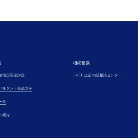
座
相続相談
務検定認定講座
J-REC公認 相続相談センター
サルタント養成講座
一覧
の紹介