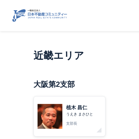
近畿エリア
大阪第2支部
植木 昌仁
うえき まさひと
支部長