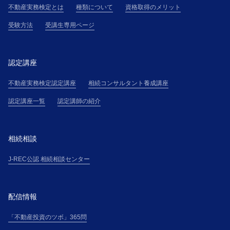
不動産実務検定とは
種類について
資格取得のメリット
受験方法
受講生専用ページ
認定講座
不動産実務検定認定講座
相続コンサルタント養成講座
認定講座一覧
認定講師の紹介
相続相談
J-REC公認 相続相談センター
配信情報
「不動産投資のツボ」365問