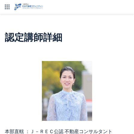
認定講師詳細
本部直轄 ：Ｊ－ＲＥＣ公認 不動産コンサルタント