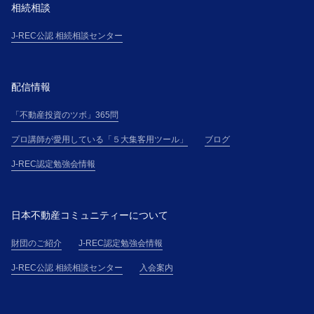
相続相談
J-REC公認 相続相談センター
配信情報
「不動産投資のツボ」365問
プロ講師が愛用している「５大集客用ツール」
ブログ
J-REC認定勉強会情報
日本不動産コミュニティーについて
財団のご紹介
J-REC認定勉強会情報
J-REC公認 相続相談センター
入会案内