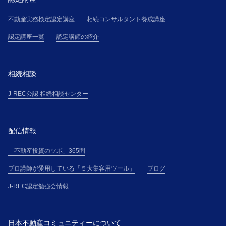
不動産実務検定認定講座
相続コンサルタント養成講座
認定講座一覧
認定講師の紹介
相続相談
J-REC公認 相続相談センター
配信情報
「不動産投資のツボ」365問
プロ講師が愛用している「５大集客用ツール」
ブログ
J-REC認定勉強会情報
日本不動産コミュニティーについて