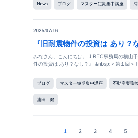
News
ブログ
マスター短期集中講座
浦
2025/07/16
『旧耐震物件の投資は あり？
みなさん、こんにちは。 J-REC事務局の横山千穂です。 前回よりお送りしておりま
件の投資は あり？なし？』 &nbsp;＜第１回
ブログ
マスター短期集中講座
不動産実務
浦田 健
1
2
3
4
5