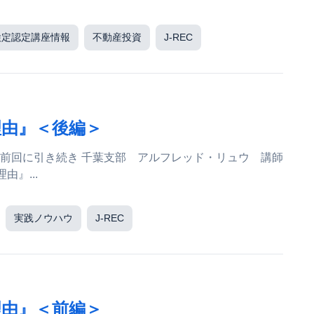
検定認定講座情報
不動産投資
J-REC
理由』＜後編＞
理由』...
実践ノウハウ
J-REC
理由』＜前編＞