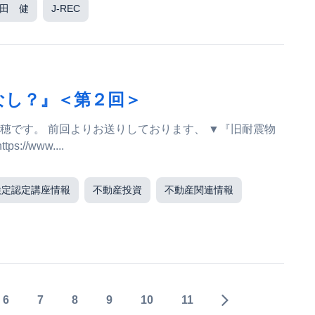
田 健
J-REC
なし？』＜第２回＞
す、 ▼『旧耐震物
＞ https://www....
検定認定講座情報
不動産投資
不動産関連情報
6
7
8
9
10
11