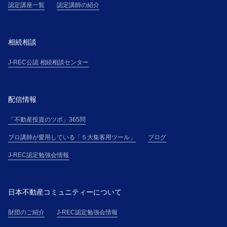
認定講座一覧
認定講師の紹介
相続相談
J-REC公認 相続相談センター
配信情報
「不動産投資のツボ」365問
プロ講師が愛用している「５大集客用ツール」
ブログ
J-REC認定勉強会情報
日本不動産コミュニティーについて
財団のご紹介
J-REC認定勉強会情報