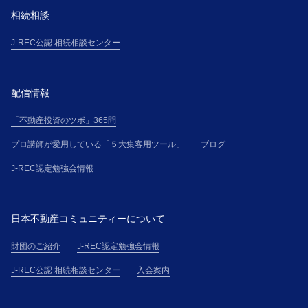
相続相談
J-REC公認 相続相談センター
配信情報
「不動産投資のツボ」365問
プロ講師が愛用している「５大集客用ツール」
ブログ
J-REC認定勉強会情報
日本不動産コミュニティーについて
財団のご紹介
J-REC認定勉強会情報
J-REC公認 相続相談センター
入会案内