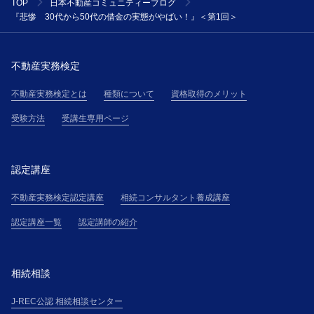
TOP
日本不動産コミュニティーブログ
『悲惨 30代から50代の借金の実態がやばい！』＜第1回＞
不動産実務検定
不動産実務検定とは
種類について
資格取得のメリット
受験方法
受講生専用ページ
認定講座
不動産実務検定認定講座
相続コンサルタント養成講座
認定講座一覧
認定講師の紹介
相続相談
J-REC公認 相続相談センター