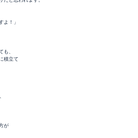
すよ！」
ても、
に積立て
、
方が