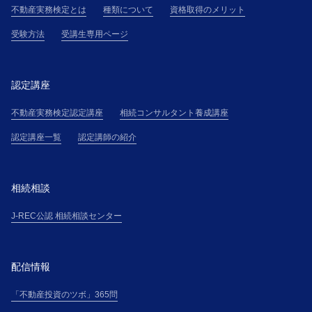
不動産実務検定とは
種類について
資格取得のメリット
受験方法
受講生専用ページ
認定講座
不動産実務検定認定講座
相続コンサルタント養成講座
認定講座一覧
認定講師の紹介
相続相談
J-REC公認 相続相談センター
配信情報
「不動産投資のツボ」365問