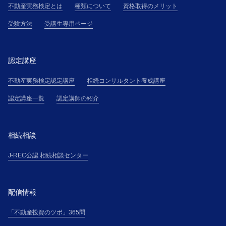
不動産実務検定とは
種類について
資格取得のメリット
受験方法
受講生専用ページ
認定講座
不動産実務検定認定講座
相続コンサルタント養成講座
認定講座一覧
認定講師の紹介
相続相談
J-REC公認 相続相談センター
配信情報
「不動産投資のツボ」365問