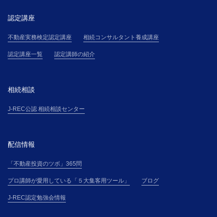
認定講座
不動産実務検定認定講座
相続コンサルタント養成講座
認定講座一覧
認定講師の紹介
相続相談
J-REC公認 相続相談センター
配信情報
「不動産投資のツボ」365問
プロ講師が愛用している「５大集客用ツール」
ブログ
J-REC認定勉強会情報