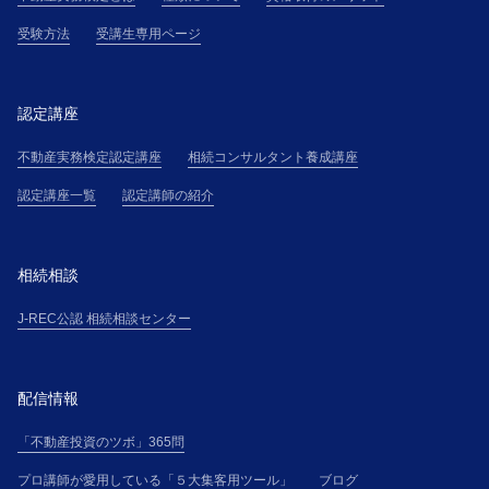
受験方法
受講生専用ページ
認定講座
不動産実務検定認定講座
相続コンサルタント養成講座
認定講座一覧
認定講師の紹介
相続相談
J-REC公認 相続相談センター
配信情報
「不動産投資のツボ」365問
プロ講師が愛用している「５大集客用ツール」
ブログ