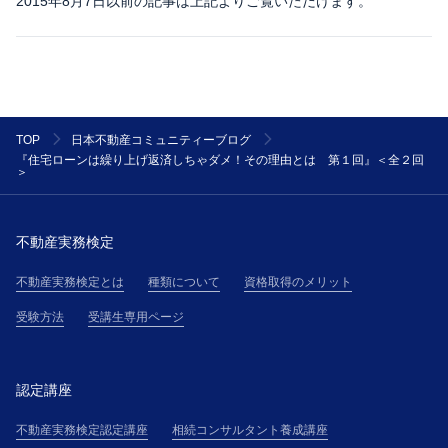
2015年8月7日以前の記事は上記よりご覧いただけます。
TOP
日本不動産コミュニティーブログ
『住宅ローンは繰り上げ返済しちゃダメ！その理由とは 第１回』＜全２回
＞
不動産実務検定
不動産実務検定とは
種類について
資格取得のメリット
受験方法
受講生専用ページ
認定講座
不動産実務検定認定講座
相続コンサルタント養成講座