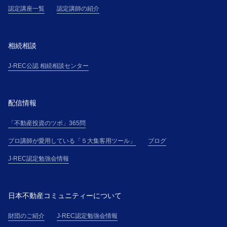
認定講座一覧
認定講師の紹介
相続相談
J-REC公認 相続相談センター
配信情報
「不動産投資のツボ」365問
プロ講師が愛用している「５大集客用ツール」
ブログ
J-REC認定勉強会情報
日本不動産コミュニティーについて
財団のご紹介
J-REC認定勉強会情報