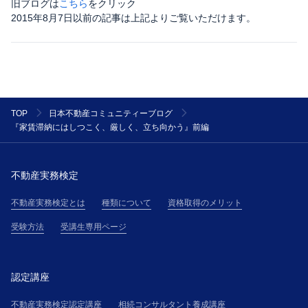
旧ブログは
こちら
をクリック
2015年8月7日以前の記事は上記よりご覧いただけます。
TOP
日本不動産コミュニティーブログ
『家賃滞納にはしつこく、厳しく、立ち向かう』前編
不動産実務検定
不動産実務検定とは
種類について
資格取得のメリット
受験方法
受講生専用ページ
認定講座
不動産実務検定認定講座
相続コンサルタント養成講座