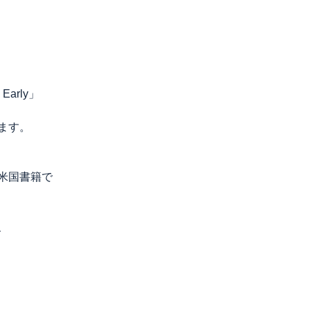
 Early」
ます。
米国書籍で
、
は