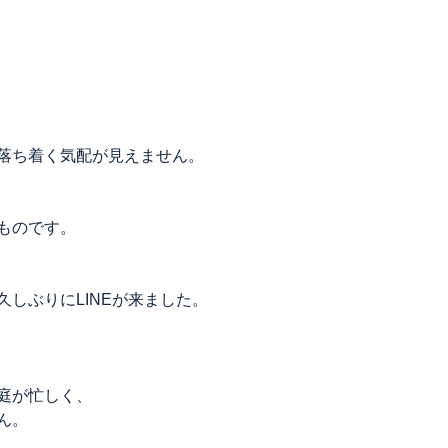
落ち着く気配が見えません。
ものです。
しぶりにLINEが来ました。
庭が忙しく、
ん。