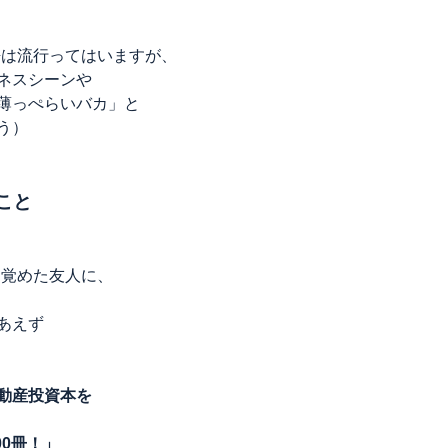
語は流行ってはいますが、
ネスシーンや
薄っぺらいバカ」と
う）
こと
目覚めた友人に、
あえず
動産投資本を
0冊！」