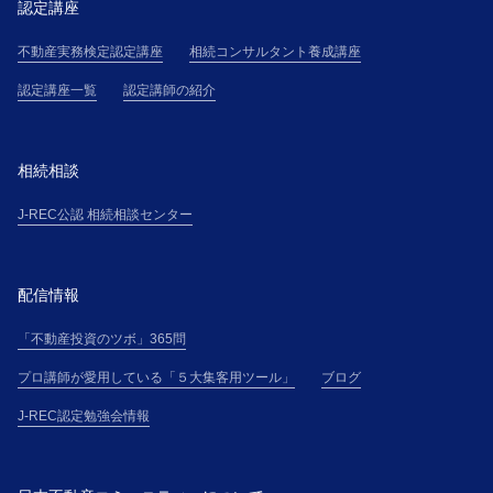
認定講座
不動産実務検定認定講座
相続コンサルタント養成講座
認定講座一覧
認定講師の紹介
相続相談
J-REC公認 相続相談センター
配信情報
「不動産投資のツボ」365問
プロ講師が愛用している「５大集客用ツール」
ブログ
J-REC認定勉強会情報