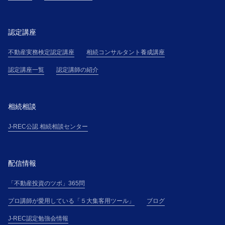
認定講座
不動産実務検定認定講座
相続コンサルタント養成講座
認定講座一覧
認定講師の紹介
相続相談
J-REC公認 相続相談センター
配信情報
「不動産投資のツボ」365問
プロ講師が愛用している「５大集客用ツール」
ブログ
J-REC認定勉強会情報