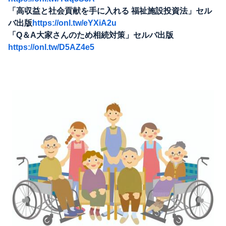
「高収益と社会貢献を手に入れる 福祉施設投資法」セル
バ出版
https://onl.tw/eYXiA2u
「Q＆A大家さんのため相続対策」セルバ出版
https://onl.tw/D5AZ4e5