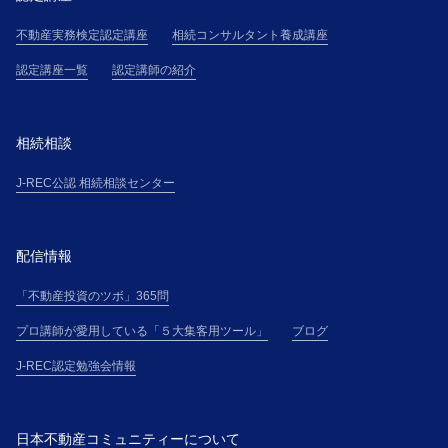
不動産実務検定認定講座
相続コンサルタント養成講座
認定講座一覧
認定講師の紹介
相続相談
J-REC公認 相続相談センター
配信情報
「不動産投資のツボ」365問
プロ講師が愛用している「５大集客用ツール」
ブログ
J-REC認定勉強会情報
日本不動産コミュニティーについて